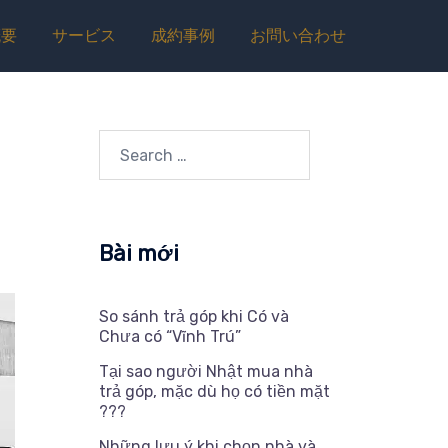
概要
サービス
成約事例
お問い合わせ
Search…
Bài mới
So sánh trả góp khi Có và
Chưa có “Vĩnh Trú”
Tại sao người Nhật mua nhà
trả góp, mặc dù họ có tiền mặt
???
Những lưu ý khi chọn nhà và