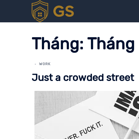
Chuyển
đến
nội
dung
Tháng:
Tháng 
WORK
Just a crowded street