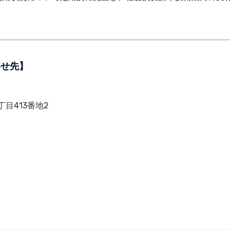
わせ先】
丁目413番地2